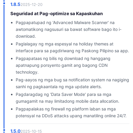
1.8.5
2025-12-20
Seguridad at Pag-optimize sa Kapaskuhan
Pagpapatupad ng 'Advanced Malware Scanner' na
awtomatikong nagsusuri sa bawat software bago ito i-
download.
Paglalagay ng mga espesyal na holiday themes at
interface para sa pagdiriwang ng Paskong Pilipino sa app.
Pagpapataas ng bilis ng download ng hanggang
apatnapung porsyento gamit ang bagong CDN
technology.
Pag-aayos ng mga bug sa notification system na nagiging
sanhi ng pagkaantala ng mga update alerts.
Pagdaragdag ng 'Data Saver Mode' para sa mga
gumagamit na may limitadong mobile data allocation.
Pagpapalakas ng firewall ng platform laban sa mga
potensyal na DDoS attacks upang manatiling online 24/7.
1.5.0
2025-10-15