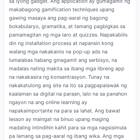
sa iyong gadget. Ang application ay gumagamit ng
makabagong gamification techniques upang
gawing masaya ang pag-aaral ng bagong
bokabularyo, gramatika, at tamang pagbigkas sa
pamamagitan ng mga laro at quizzes. Napakabilis
din ng installation process at napansin kong
walang mga nakakainis na pop-up ads na
lumalabas habang ginagamit ang serbisyo, na
madalas nating makita sa ibang mga libreng app
na nakakasira ng konsentrasyon. Tunay na
nakakatulong ang site na ito sa pagpapalawak ng
kaalaman sa digital na paraan, lalo na sa panahon
ngayon na ang online learning ay
napakaimportante na para sa lahat. Ang bawat
lesson ay maingat na binuo upang maging
madaling intindihin kahit para sa mga nagsisimula
pa lamang sa pag-aaral ng ibang wika. Ang mga