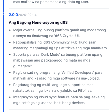
mas malinaw na pamamahala ng data ng user.
2.0.0
2026-02-14
Ang Bagong Henerasyon ng d63
Major overhaul ng buong platform gamit ang modernong
disenyo na tinatawag na 'd63 Crystal UI'.
Pagpapakilala ng 'd63 Community Hub' kung saan
maaaring magbahagi ng tips at tricks ang mga manlalaro.
Suporta para sa 'Dark Mode' sa buong platform upang
mabawasan ang pagkapagod ng mata ng mga
gumagamit.
Paglulunsad ng programang 'Verified Developers' para
matiyak ang kalidad ng mga software na ina-upload.
Pagdaragdag ng multi-language support na mas
nakatutok sa mga lokal na diyalekto sa Pilipinas.
Integrasyon ng cloud sync feature para sa pag-save ng
mga settings ng user sa iba't ibang devices.