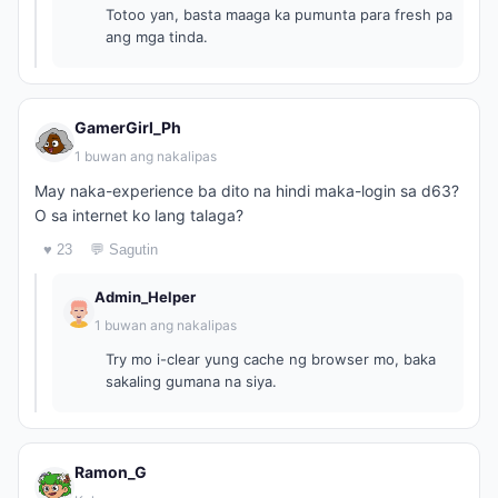
Totoo yan, basta maaga ka pumunta para fresh pa
ang mga tinda.
GamerGirl_Ph
1 buwan ang nakalipas
May naka-experience ba dito na hindi maka-login sa d63?
O sa internet ko lang talaga?
♥ 23
💬 Sagutin
Admin_Helper
1 buwan ang nakalipas
Try mo i-clear yung cache ng browser mo, baka
sakaling gumana na siya.
Ramon_G