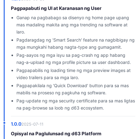
Pagpapabuti ng UI at Karanasan ng User
Ganap na pagbabago sa disenyo ng home page upang
mas madaling makita ang mga trending na software at
laro.
Pagdaragdag ng 'Smart Search' feature na nagbibigay ng
mga mungkahi habang nagta-type ang gumagamit.
Pag-aayos ng mga isyu sa pag-crash ng app habang
nag-a-upload ng mga profile picture sa user dashboard.
Pagpapabilis ng loading time ng mga preview images at
video trailers para sa mga laro.
Pagpapakilala ng 'Quick Download' button para sa mas
mabilis na proseso ng pagkuha ng software.
Pag-update ng mga security certificate para sa mas ligtas
na pag-browse sa loob ng d63 ecosystem.
1.0.0
2025-07-11
Opisyal na Paglulunsad ng d63 Platform