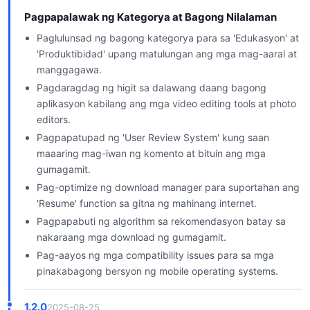
Pagpapalawak ng Kategorya at Bagong Nilalaman
Paglulunsad ng bagong kategorya para sa 'Edukasyon' at
'Produktibidad' upang matulungan ang mga mag-aaral at
manggagawa.
Pagdaragdag ng higit sa dalawang daang bagong
aplikasyon kabilang ang mga video editing tools at photo
editors.
Pagpapatupad ng 'User Review System' kung saan
maaaring mag-iwan ng komento at bituin ang mga
gumagamit.
Pag-optimize ng download manager para suportahan ang
'Resume' function sa gitna ng mahinang internet.
Pagpapabuti ng algorithm sa rekomendasyon batay sa
nakaraang mga download ng gumagamit.
Pag-aayos ng mga compatibility issues para sa mga
pinakabagong bersyon ng mobile operating systems.
1.2.0
2025-08-25