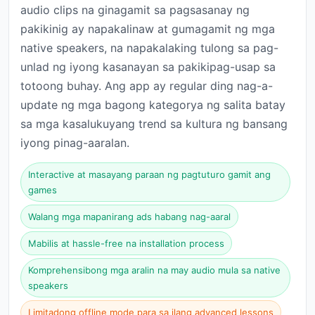
audio clips na ginagamit sa pagsasanay ng
pakikinig ay napakalinaw at gumagamit ng mga
native speakers, na napakalaking tulong sa pag-
unlad ng iyong kasanayan sa pakikipag-usap sa
totoong buhay. Ang app ay regular ding nag-a-
update ng mga bagong kategorya ng salita batay
sa mga kasalukuyang trend sa kultura ng bansang
iyong pinag-aaralan.
Interactive at masayang paraan ng pagtuturo gamit ang
games
Walang mga mapanirang ads habang nag-aaral
Mabilis at hassle-free na installation process
Komprehensibong mga aralin na may audio mula sa native
speakers
Limitadong offline mode para sa ilang advanced lessons