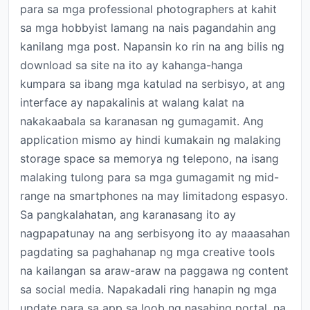
para sa mga professional photographers at kahit
sa mga hobbyist lamang na nais pagandahin ang
kanilang mga post. Napansin ko rin na ang bilis ng
download sa site na ito ay kahanga-hanga
kumpara sa ibang mga katulad na serbisyo, at ang
interface ay napakalinis at walang kalat na
nakakaabala sa karanasan ng gumagamit. Ang
application mismo ay hindi kumakain ng malaking
storage space sa memorya ng telepono, na isang
malaking tulong para sa mga gumagamit ng mid-
range na smartphones na may limitadong espasyo.
Sa pangkalahatan, ang karanasang ito ay
nagpapatunay na ang serbisyong ito ay maaasahan
pagdating sa paghahanap ng mga creative tools
na kailangan sa araw-araw na paggawa ng content
sa social media. Napakadali ring hanapin ng mga
update para sa app sa loob ng nasabing portal, na