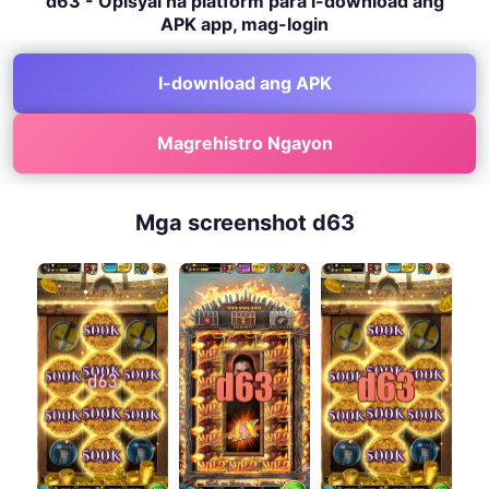
d63 - Opisyal na platform para i-download ang
APK app, mag-login
I-download ang APK
Magrehistro Ngayon
Mga screenshot d63