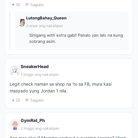
♥ 30
💬 Sagutin
LutongBahay_Queen
5 araw ang nakalipas
Sinigang with extra gabi! Panalo yan lalo na kung
sobrang asim.
SneakerHead
1 linggo ang nakalipas
Legit check naman sa shop na 'to sa FB, mura kasi
masyado yung Jordan 1 nila.
♥ 16
💬 Sagutin
GymRat_Ph
2 linggo ang nakalipas
Ano mas okay? Morning workout o evening session? Hirap