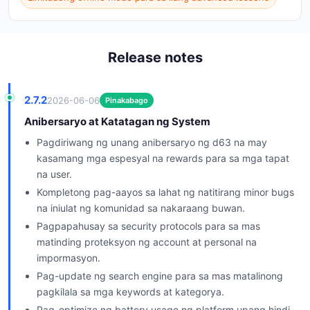
Release notes
2.7.2
2026-06-06
Pinakabago
Anibersaryo at Katatagan ng System
Pagdiriwang ng unang anibersaryo ng d63 na may
kasamang mga espesyal na rewards para sa mga tapat
na user.
Kompletong pag-aayos sa lahat ng natitirang minor bugs
na iniulat ng komunidad sa nakaraang buwan.
Pagpapahusay sa security protocols para sa mas
matinding proteksyon ng account at personal na
impormasyon.
Pag-update ng search engine para sa mas matalinong
pagkilala sa mga keywords at kategorya.
Pag-optimize ng battery usage ng platform upang hindi