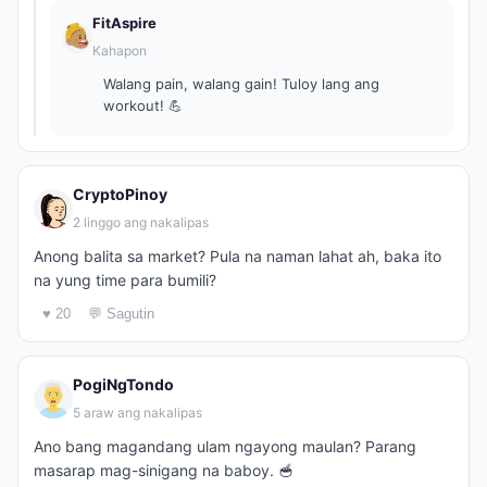
FitAspire
Kahapon
Walang pain, walang gain! Tuloy lang ang
workout! 💪
CryptoPinoy
2 linggo ang nakalipas
Anong balita sa market? Pula na naman lahat ah, baka ito
na yung time para bumili?
♥ 20
💬 Sagutin
PogiNgTondo
5 araw ang nakalipas
Ano bang magandang ulam ngayong maulan? Parang
masarap mag-sinigang na baboy. 🥣