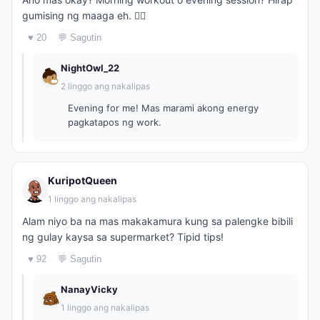
gumising ng maaga eh. 🏋️‍♂️
♥ 20
💬 Sagutin
NightOwl_22
2 linggo ang nakalipas
Evening for me! Mas marami akong energy
pagkatapos ng work.
KuripotQueen
1 linggo ang nakalipas
Alam niyo ba na mas makakamura kung sa palengke bibili
ng gulay kaysa sa supermarket? Tipid tips!
♥ 92
💬 Sagutin
NanayVicky
1 linggo ang nakalipas