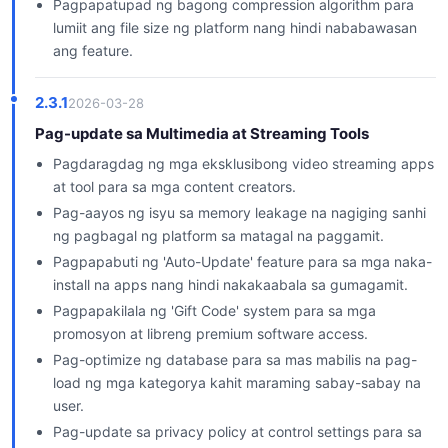
Pagpapatupad ng bagong compression algorithm para
lumiit ang file size ng platform nang hindi nababawasan
ang feature.
2.3.1
2026-03-28
Pag-update sa Multimedia at Streaming Tools
Pagdaragdag ng mga eksklusibong video streaming apps
at tool para sa mga content creators.
Pag-aayos ng isyu sa memory leakage na nagiging sanhi
ng pagbagal ng platform sa matagal na paggamit.
Pagpapabuti ng 'Auto-Update' feature para sa mga naka-
install na apps nang hindi nakakaabala sa gumagamit.
Pagpapakilala ng 'Gift Code' system para sa mga
promosyon at libreng premium software access.
Pag-optimize ng database para sa mas mabilis na pag-
load ng mga kategorya kahit maraming sabay-sabay na
user.
Pag-update sa privacy policy at control settings para sa