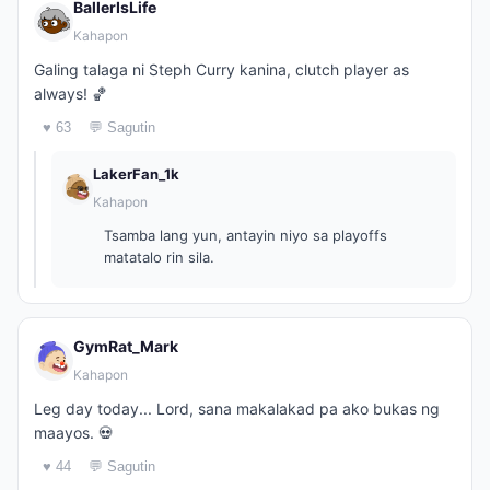
BallerIsLife
Kahapon
Galing talaga ni Steph Curry kanina, clutch player as
always! 🏀
♥ 63
💬 Sagutin
LakerFan_1k
Kahapon
Tsamba lang yun, antayin niyo sa playoffs
matatalo rin sila.
GymRat_Mark
Kahapon
Leg day today... Lord, sana makalakad pa ako bukas ng
maayos. 💀
♥ 44
💬 Sagutin