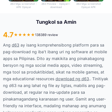
d63 Mga screenshot -
d63 Preview - Opisyal I-
d63 Mga screenshot
APK Opisyal
download
Opisyal APK
Tungkol sa Amin
4.7
★
★
★
★
★
138389 review
Ang
d63
ay isang komprehensibong platform para sa
pag-download ng iba't ibang uri ng software at mobile
apps sa Pilipinas. Dito ay makikita ang pinakabagong
bersyon ng mga social media apps, video streaming,
mga tool sa produktibidad, sikat na mobile games, at
mga educational resources
download ng d63
.. Tinitiyak
ng d63 na ang lahat ng file ay ligtas, mabilis ang pag-
download, at regular na ina-update para sa
pinakamagandang karanasan ng user. Gamit ang user-
friendly na interface, madaling mahanap ang anumang