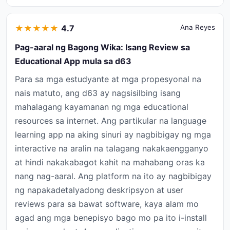
★
★
★
★
★
4.7
Ana Reyes
Pag-aaral ng Bagong Wika: Isang Review sa
Educational App mula sa d63
Para sa mga estudyante at mga propesyonal na
nais matuto, ang d63 ay nagsisilbing isang
mahalagang kayamanan ng mga educational
resources sa internet. Ang partikular na language
learning app na aking sinuri ay nagbibigay ng mga
interactive na aralin na talagang nakakaengganyo
at hindi nakakabagot kahit na mahabang oras ka
nang nag-aaral. Ang platform na ito ay nagbibigay
ng napakadetalyadong deskripsyon at user
reviews para sa bawat software, kaya alam mo
agad ang mga benepisyo bago mo pa ito i-install