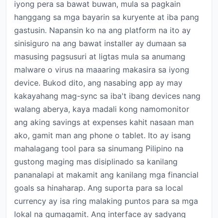
iyong pera sa bawat buwan, mula sa pagkain
hanggang sa mga bayarin sa kuryente at iba pang
gastusin. Napansin ko na ang platform na ito ay
sinisiguro na ang bawat installer ay dumaan sa
masusing pagsusuri at ligtas mula sa anumang
malware o virus na maaaring makasira sa iyong
device. Bukod dito, ang nasabing app ay may
kakayahang mag-sync sa iba't ibang devices nang
walang aberya, kaya madali kong namomonitor
ang aking savings at expenses kahit nasaan man
ako, gamit man ang phone o tablet. Ito ay isang
mahalagang tool para sa sinumang Pilipino na
gustong maging mas disiplinado sa kanilang
pananalapi at makamit ang kanilang mga financial
goals sa hinaharap. Ang suporta para sa local
currency ay isa ring malaking puntos para sa mga
lokal na gumagamit. Ang interface ay sadyang