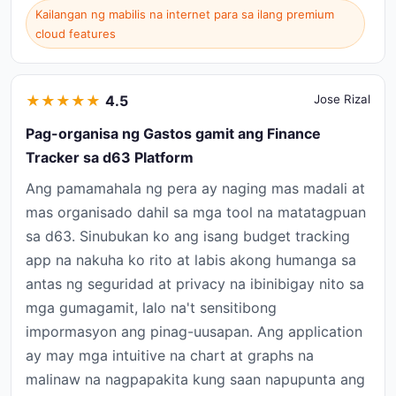
Kailangan ng mabilis na internet para sa ilang premium
cloud features
★
★
★
★
★
4.5
Jose Rizal
Pag-organisa ng Gastos gamit ang Finance
Tracker sa d63 Platform
Ang pamamahala ng pera ay naging mas madali at
mas organisado dahil sa mga tool na matatagpuan
sa d63. Sinubukan ko ang isang budget tracking
app na nakuha ko rito at labis akong humanga sa
antas ng seguridad at privacy na ibinibigay nito sa
mga gumagamit, lalo na't sensitibong
impormasyon ang pinag-uusapan. Ang application
ay may mga intuitive na chart at graphs na
malinaw na nagpapakita kung saan napupunta ang