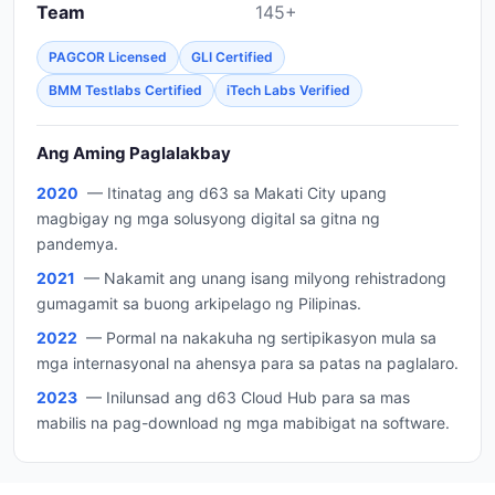
Team
145+
PAGCOR Licensed
GLI Certified
BMM Testlabs Certified
iTech Labs Verified
Ang Aming Paglalakbay
2020
— Itinatag ang d63 sa Makati City upang
magbigay ng mga solusyong digital sa gitna ng
pandemya.
2021
— Nakamit ang unang isang milyong rehistradong
gumagamit sa buong arkipelago ng Pilipinas.
2022
— Pormal na nakakuha ng sertipikasyon mula sa
mga internasyonal na ahensya para sa patas na paglalaro.
2023
— Inilunsad ang d63 Cloud Hub para sa mas
mabilis na pag-download ng mga mabibigat na software.